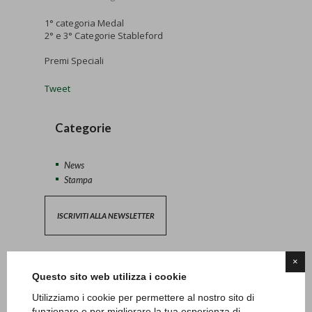
1° categoria Medal
2° e 3° Categorie Stableford
Premi Speciali
Tweet
Categorie
News
Stampa
ISCRIVITI ALLA NEWSLETTER
×
Questo sito web utilizza i cookie
Altri post
Utilizziamo i cookie per permettere al nostro sito di
funzionare e per migliorare la tua esperienza di