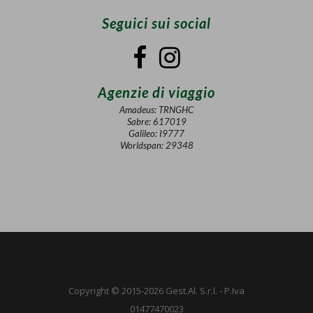
Seguici sui social
Agenzie di viaggio
Amadeus: TRNGHC
Sabre: 617019
Galileo: I9777
Worldspan: 29348
Copyright © 2015-2026 Gest.Al. S.r.l. - P.Iva
01477470023