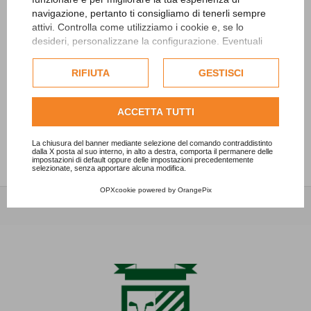
Lunedì 20 e martedì 21 aprile carotatura green
navigazione, pertanto ti consigliamo di tenerli sempre
13/04/2026 - News
attivi. Controlla come utilizziamo i cookie e, se lo
desideri, personalizzane la configurazione. Eventuali
Safeguarding
cookie di profilazione o commerciali verranno utilizzati
27/06/2024 - News
esclusivamente previa acquisizione del consenso
RIFIUTA
GESTISCI
dell'utente.
“Ryder SFIDA women vs men”
Consulta l'informativa cookie completa.
ACCETTA TUTTI
15/05/2024 - News
La chiusura del banner mediante selezione del comando contraddistinto
dalla X posta al suo interno, in alto a destra, comporta il permanere delle
impostazioni di default oppure delle impostazioni precedentemente
selezionate, senza apportare alcuna modifica.
OPXcookie
powered by
OrangePix