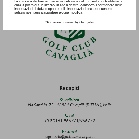
La chiusura del banner mediante selezione del comando contraddistinto
dalla X posta al suo interno, in alto a destra, comporta il permanere delle
impostazioni di default oppure delle impostazioni precedentemente
selezionate, senza apportare alcuna modifica.
OPXcookie
powered by
OrangePix
Recapiti
Indirizzo
Via Santhià, 75 - 13881 Cavaglià (BIELLA ), Italia
Tel.
+39 0161 966771/966772
Email
segreteria@golfclubcavaglia.it