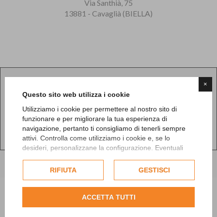
Via Santhià, 75
13881 - Cavaglià (BIELLA)
×
Questo sito web utilizza i cookie
Per visualizzare questo elemento accetta i cookie
Utilizziamo i cookie per permettere al nostro sito di
funzionare e per migliorare la tua esperienza di
navigazione, pertanto ti consigliamo di tenerli sempre
attivi. Controlla come utilizziamo i cookie e, se lo
desideri, personalizzane la configurazione. Eventuali
cookie di profilazione o commerciali verranno utilizzati
esclusivamente previa acquisizione del consenso
RIFIUTA
GESTISCI
dell'utente.
Consulta l'informativa cookie completa.
ACCETTA TUTTI