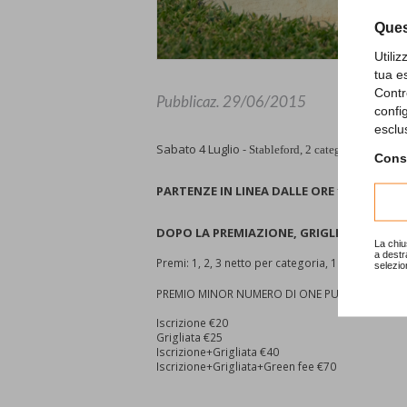
Ques
Utili
tua e
Contr
Pubblicaz.
29/06/2015
confi
esclu
Sabato 4 Luglio -
Stableford, 2 categorie
Consu
PARTENZE IN LINEA DALLE ORE 13
DOPO LA PREMIAZIONE, GRIGLIATA E MUSI
La chiu
a destr
Premi:
1, 2, 3 netto per categoria,
1 lordo, 1 Lady
selezio
(Buono d
PREMIO MINOR NUMERO DI ONE PUTT
Iscrizione €20
Grigliata €25
Iscrizione+Grigliata €40
Iscrizione+Grigliata+Green fee €70