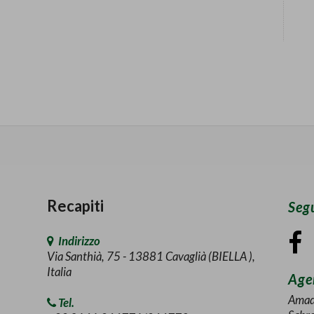
Recapiti
Segu
Indirizzo
Via Santhià, 75 - 13881 Cavaglià (BIELLA ),
Italia
Agen
Amad
Tel.