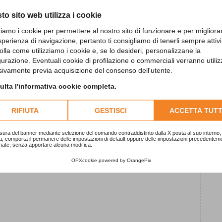
L
to sito web utilizza i cookie
c
zziamo i cookie per permettere al nostro sito di funzionare e per migliora
1
sperienza di navigazione, pertanto ti consigliamo di tenerli sempre attivi
olla come utilizziamo i cookie e, se lo desideri, personalizzane la
gurazione. Eventuali cookie di profilazione o commerciali verranno utiliz
S
sivamente previa acquisizione del consenso dell'utente.
2
lta l'informativa cookie completa.
RIFIUTA
GESTISCI
ACCETTA TUTT
“
1
CA DAL VIVO
sura del banner mediante selezione del comando contraddistinto dalla X posta al suo interno, 
a, comporta il permanere delle impostazioni di default oppure delle impostazioni precedentem
,
nate, senza apportare alcuna modifica.
i €150 presso il Golf Shop)
OPXcookie
powered by
OrangePix