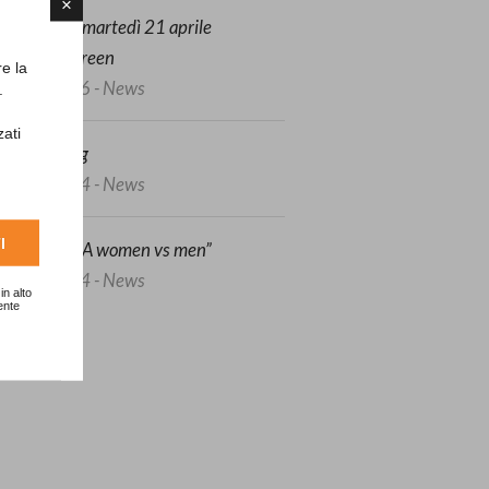
×
unedì 20 e martedì 21 aprile
arotatura green
re la
3/04/2026 - News
.
zati
afeguarding
7/06/2024 - News
I
Ryder SFIDA women vs men”
5/05/2024 - News
in alto
ente