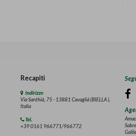
Recapiti
Segu
Indirizzo
Via Santhià, 75 - 13881 Cavaglià (BIELLA ),
Italia
Agen
Amad
Tel.
Sabr
+39 0161 966771/966772
Galil