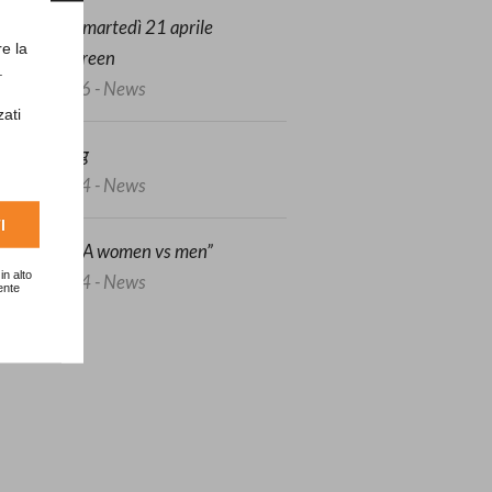
unedì 20 e martedì 21 aprile
re la
arotatura green
.
3/04/2026 - News
zati
afeguarding
7/06/2024 - News
I
Ryder SFIDA women vs men”
in alto
5/05/2024 - News
ente