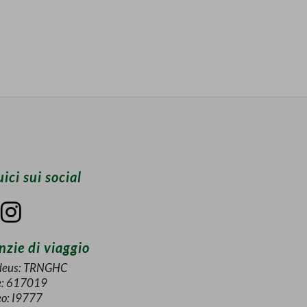
ici sui social
zie di viaggio
eus: TRNGHC
e: 617019
eo: I9777