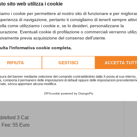
to sito web utilizza i cookie
L
zziamo i cookie per permettere al nostro sito di funzionare e per migliora
c
sperienza di navigazione, pertanto ti consigliamo di tenerli sempre attivi
1
olla come utilizziamo i cookie e, se lo desideri, personalizzane la
gurazione. Eventuali cookie di profilazione o commerciali verranno utiliz
sivamente previa acquisizione del consenso dell'utente.
S
lta l'informativa cookie completa.
2
RIFIUTA
GESTISCI
ACCETTA TUTT
“
sura del banner mediante selezione del comando contraddistinto dalla X posta al suo interno, 
1
a, comporta il permanere delle impostazioni di default oppure delle impostazioni precedentem
nate, senza apportare alcuna modifica.
OPXcookie
powered by
OrangePix
bleford 3 Cat
 Fee: 55 Euro