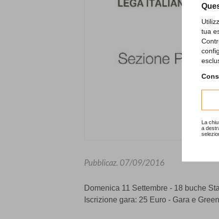
Ques
Utili
tua e
Contr
confi
esclu
Consu
La chiu
a destr
selezio
Pubblicaz.
07/09/2016
Domenica 11 Settembre -
18 buche Sta
Iscrizione gara: 25 Euro -
Gara e Green