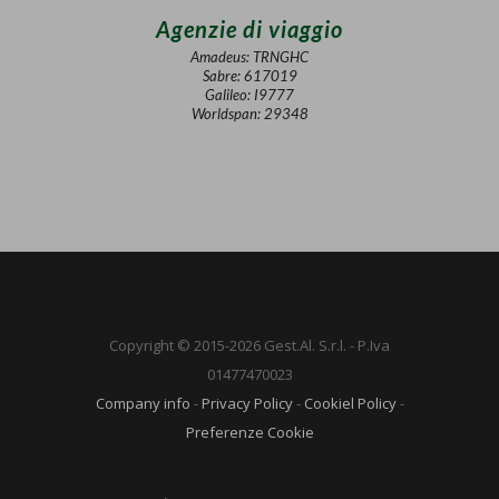
Agenzie di viaggio
Amadeus: TRNGHC
Sabre: 617019
Galileo: I9777
Worldspan: 29348
Copyright © 2015-2026 Gest.Al. S.r.l. - P.Iva
01477470023
Company info
-
Privacy Policy
-
Cookiel Policy
-
Preferenze Cookie