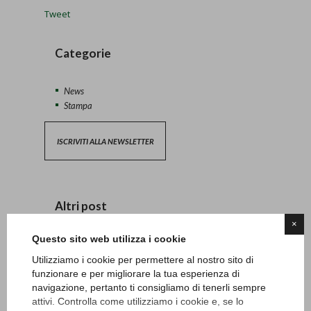
Tweet
Categorie
News
Stampa
ISCRIVITI ALLA NEWSLETTER
Altri post
×
Questo sito web utilizza i cookie
Lunedì 20 e martedì 21 aprile carotatura green
13/04/2026 - News
Utilizziamo i cookie per permettere al nostro sito di
funzionare e per migliorare la tua esperienza di
navigazione, pertanto ti consigliamo di tenerli sempre
Safeguarding
attivi. Controlla come utilizziamo i cookie e, se lo
27/06/2024 - News