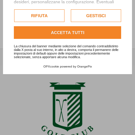
desideri, personalizzane la configurazione. Eventuali
cookie di profilazione o commerciali verranno utilizzati
“Ryder SFIDA women vs men”
esclusivamente previa acquisizione del consenso
RIFIUTA
GESTISCI
15/05/2024 - News
dell'utente.
Consulta l'informativa cookie completa.
ACCETTA TUTTI
La chiusura del banner mediante selezione del comando contraddistinto
dalla X posta al suo interno, in alto a destra, comporta il permanere delle
impostazioni di default oppure delle impostazioni precedentemente
selezionate, senza apportare alcuna modifica.
OPXcookie
powered by
OrangePix