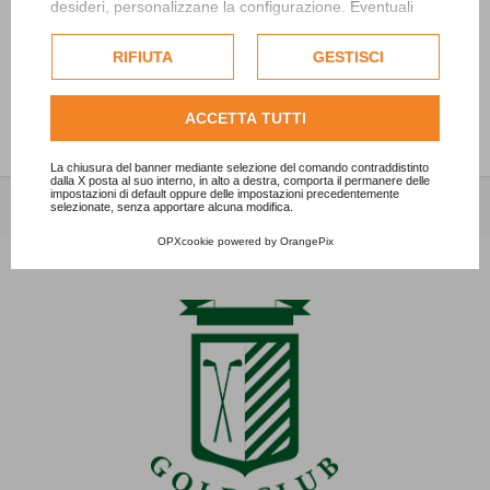
desideri, personalizzane la configurazione. Eventuali
cookie di profilazione o commerciali verranno utilizzati
“Ryder SFIDA women vs men”
esclusivamente previa acquisizione del consenso
RIFIUTA
GESTISCI
15/05/2024 - News
dell'utente.
Consulta l'informativa cookie completa.
ACCETTA TUTTI
La chiusura del banner mediante selezione del comando contraddistinto
dalla X posta al suo interno, in alto a destra, comporta il permanere delle
impostazioni di default oppure delle impostazioni precedentemente
selezionate, senza apportare alcuna modifica.
OPXcookie
powered by
OrangePix