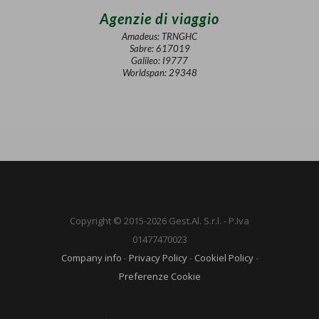
Agenzie di viaggio
Amadeus: TRNGHC
Sabre: 617019
Galileo: I9777
Worldspan: 29348
Copyright © 2015-2026 Gest.Al. S.r.l. - P.Iva
01477470023
Company info
-
Privacy Policy
-
Cookiel Policy
-
Preferenze Cookie