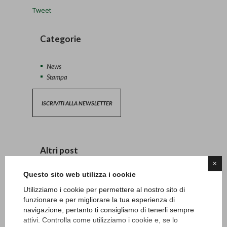
Tweet
Categorie
News
Stampa
ISCRIVITI ALLA NEWSLETTER
Altri post
×
Questo sito web utilizza i cookie
Lunedì 20 e martedì 21 aprile carotatura green
13/04/2026 - News
Utilizziamo i cookie per permettere al nostro sito di
funzionare e per migliorare la tua esperienza di
navigazione, pertanto ti consigliamo di tenerli sempre
Safeguarding
attivi. Controlla come utilizziamo i cookie e, se lo
27/06/2024 - News