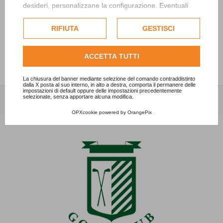
27/06/2024 - News
desideri, personalizzane la configurazione. Eventuali
cookie di profilazione o commerciali verranno utilizzati
“Ryder SFIDA women vs men”
esclusivamente previa acquisizione del consenso
RIFIUTA
GESTISCI
15/05/2024 - News
dell'utente.
Consulta l'informativa cookie completa.
ACCETTA TUTTI
La chiusura del banner mediante selezione del comando contraddistinto
dalla X posta al suo interno, in alto a destra, comporta il permanere delle
impostazioni di default oppure delle impostazioni precedentemente
selezionate, senza apportare alcuna modifica.
OPXcookie
powered by
OrangePix