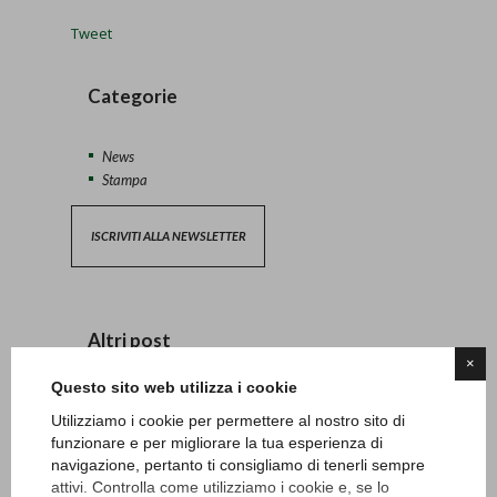
Tweet
Categorie
News
Stampa
ISCRIVITI ALLA NEWSLETTER
Altri post
×
Questo sito web utilizza i cookie
Lunedì 20 e martedì 21 aprile carotatura green
Utilizziamo i cookie per permettere al nostro sito di
13/04/2026 - News
funzionare e per migliorare la tua esperienza di
navigazione, pertanto ti consigliamo di tenerli sempre
Safeguarding
attivi. Controlla come utilizziamo i cookie e, se lo