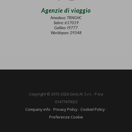
Agenzie di viaggio
Amadeus: TRNGHC
Sabre: 617019
Galileo: I9777
Worldspan: 29348
Copyright © 2015-2026 Gest.Al. S.r.l. - P.Iva
01477470023
Company info
-
Privacy Policy
-
Cookiel Policy
-
Preferenze Cookie