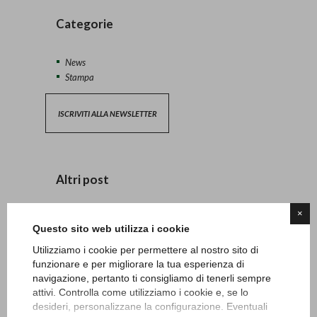
Categorie
News
Stampa
ISCRIVITI ALLA NEWSLETTER
Altri post
×
Lunedì 20 e martedì 21 aprile carotatura green
Questo sito web utilizza i cookie
13/04/2026 - News
Utilizziamo i cookie per permettere al nostro sito di
funzionare e per migliorare la tua esperienza di
Safeguarding
navigazione, pertanto ti consigliamo di tenerli sempre
27/06/2024 - News
attivi. Controlla come utilizziamo i cookie e, se lo
desideri, personalizzane la configurazione. Eventuali
“Ryder SFIDA women vs men”