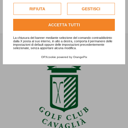
cookie di profilazione o commerciali verranno utilizzati
15/05/2024 - News
esclusivamente previa acquisizione del consenso
RIFIUTA
GESTISCI
dell'utente.
Consulta l'informativa cookie completa.
ACCETTA TUTTI
La chiusura del banner mediante selezione del comando contraddistinto
dalla X posta al suo interno, in alto a destra, comporta il permanere delle
impostazioni di default oppure delle impostazioni precedentemente
selezionate, senza apportare alcuna modifica.
OPXcookie
powered by
OrangePix