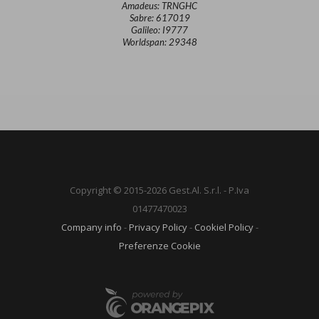
Amadeus: TRNGHC
Sabre: 617019
Galileo: I9777
Worldspan: 29348
Copyright © 2015-2026 Gest.Al. S.r.l. - P.Iva
01477470023
Company info
-
Privacy Policy
-
Cookiel Policy
-
Preferenze Cookie