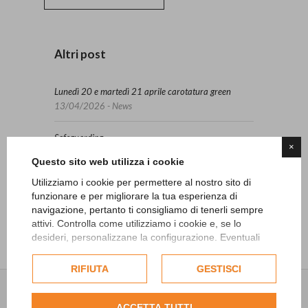
Altri post
Lunedì 20 e martedì 21 aprile carotatura green
13/04/2026 - News
Safeguarding
×
27/06/2024 - News
Questo sito web utilizza i cookie
Utilizziamo i cookie per permettere al nostro sito di
“Ryder SFIDA women vs men”
funzionare e per migliorare la tua esperienza di
15/05/2024 - News
navigazione, pertanto ti consigliamo di tenerli sempre
attivi. Controlla come utilizziamo i cookie e, se lo
desideri, personalizzane la configurazione. Eventuali
cookie di profilazione o commerciali verranno utilizzati
esclusivamente previa acquisizione del consenso
RIFIUTA
GESTISCI
dell'utente.
Consulta l'informativa cookie completa.
ACCETTA TUTTI