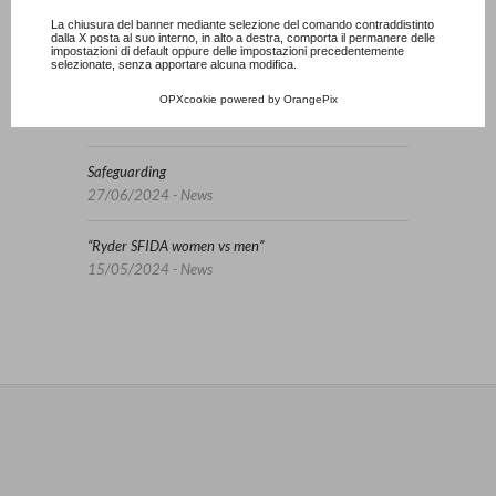
La chiusura del banner mediante selezione del comando contraddistinto
Altri post
dalla X posta al suo interno, in alto a destra, comporta il permanere delle
impostazioni di default oppure delle impostazioni precedentemente
selezionate, senza apportare alcuna modifica.
Lunedì 20 e martedì 21 aprile carotatura green
OPXcookie
powered by
OrangePix
13/04/2026 - News
Safeguarding
27/06/2024 - News
“Ryder SFIDA women vs men”
15/05/2024 - News