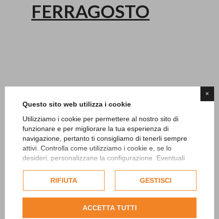
FERRAGOSTO
×
Tweet
Questo sito web utilizza i cookie
Utilizziamo i cookie per permettere al nostro sito di
Categorie
funzionare e per migliorare la tua esperienza di
navigazione, pertanto ti consigliamo di tenerli sempre
attivi. Controlla come utilizziamo i cookie e, se lo
News
desideri, personalizzane la configurazione. Eventuali
Stampa
cookie di profilazione o commerciali verranno utilizzati
esclusivamente previa acquisizione del consenso
RIFIUTA
GESTISCI
dell'utente.
ISCRIVITI ALLA NEWSLETTER
Consulta l'informativa cookie completa.
ACCETTA TUTTI