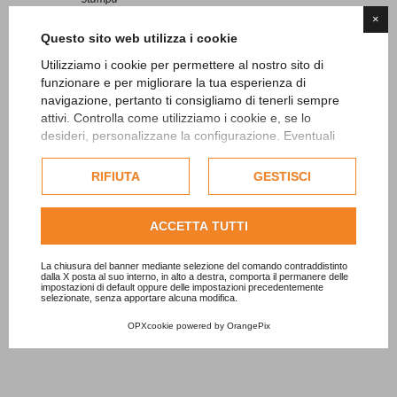
×
Questo sito web utilizza i cookie
ISCRIVITI ALLA NEWSLETTER
Utilizziamo i cookie per permettere al nostro sito di
funzionare e per migliorare la tua esperienza di
navigazione, pertanto ti consigliamo di tenerli sempre
attivi. Controlla come utilizziamo i cookie e, se lo
Altri post
desideri, personalizzane la configurazione. Eventuali
cookie di profilazione o commerciali verranno utilizzati
esclusivamente previa acquisizione del consenso
Lunedì 20 e martedì 21 aprile carotatura green
RIFIUTA
GESTISCI
dell'utente.
13/04/2026 - News
Consulta l'informativa cookie completa.
ACCETTA TUTTI
Safeguarding
27/06/2024 - News
La chiusura del banner mediante selezione del comando contraddistinto
dalla X posta al suo interno, in alto a destra, comporta il permanere delle
impostazioni di default oppure delle impostazioni precedentemente
“Ryder SFIDA women vs men”
selezionate, senza apportare alcuna modifica.
15/05/2024 - News
OPXcookie
powered by
OrangePix