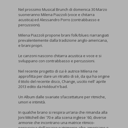
Nel prossimo Musical Brunch di domenica 30 Marzo
suoneranno Milena Piazzoli (voce e chitarra
acustica) ed Alessandro Porro (contrabbasso e
percussioni).
Milena Piazzoli propone brani folk/blues riarrangiati
prevalentemente dalla tradizione anglo-americana,
e brani propri.
Le canzoni nascono chitarra acustica e voce e si
sviluppano con contrabbasso e percussioni.
Nel recente progetto di cui è autrice Milena ne
approfitta per dare un ritratto di sè, da qui ha origine
il titolo del recente disco, Change, uscito nell' aprile
2013 edito da Holdout'n'bad.
Un Album dalle svariate sfaccettature per ritmiche,
umori e intimità.
In qualche brano si respira un’aria che rimanda alla
Joni Mitchell dei '70 e alla scena inglese '60, diverse
armonie che incontrano una matrice ritmico-
percussiva dell’arcaico patrimonio afro-americano e