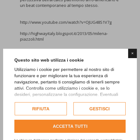
un beat contemporaneo al tempo stesso.
http://www.youtube.com/watch?v=OJUG48S1V7g
http://highwayitaly.blogspot.it/2013/05/milena-
piazzoli.html
Tweet
×
Questo sito web utilizza i cookie
Categorie
Utilizziamo i cookie per permettere al nostro sito di
funzionare e per migliorare la tua esperienza di
navigazione, pertanto ti consigliamo di tenerli sempre
News
attivi. Controlla come utilizziamo i cookie e, se lo
Stampa
desideri, personalizzane la configurazione. Eventuali
cookie di profilazione o commerciali verranno utilizzati
esclusivamente previa acquisizione del consenso
RIFIUTA
GESTISCI
ISCRIVITI ALLA NEWSLETTER
dell'utente.
Consulta l'informativa cookie completa.
ACCETTA TUTTI
Altri post