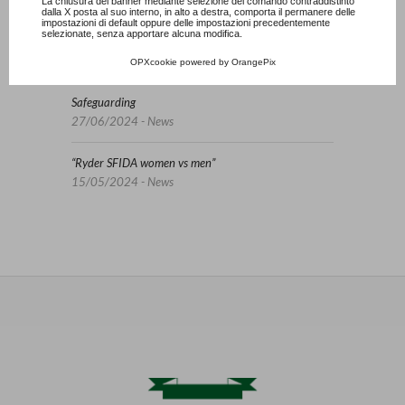
La chiusura del banner mediante selezione del comando contraddistinto
dalla X posta al suo interno, in alto a destra, comporta il permanere delle
impostazioni di default oppure delle impostazioni precedentemente
selezionate, senza apportare alcuna modifica.
Lunedì 20 e martedì 21 aprile carotatura green
13/04/2026 - News
OPXcookie
powered by
OrangePix
Safeguarding
27/06/2024 - News
“Ryder SFIDA women vs men”
15/05/2024 - News