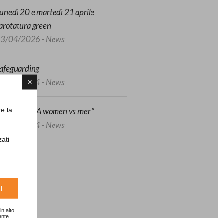
unedì 20 e martedì 21 aprile
arotatura green
3/04/2026 - News
afeguarding
7/06/2024 - News
×
re la
Ryder SFIDA women vs men”
.
5/05/2024 - News
zati
I
in alto
ente