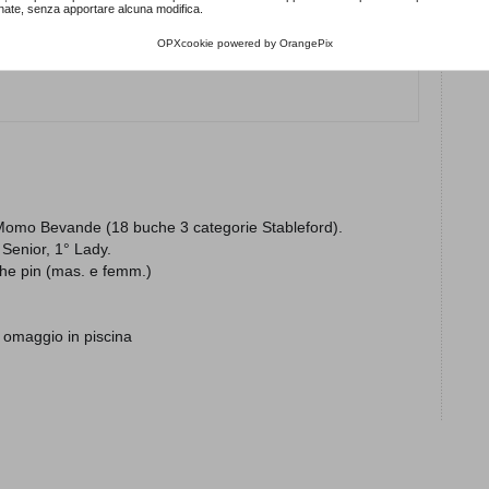
nate, senza apportare alcuna modifica.
OPXcookie
powered by
OrangePix
y Momo Bevande
(18 buche 3 categorie Stableford).
 Senior, 1° Lady.
the pin (mas. e femm.)
 omaggio in piscina