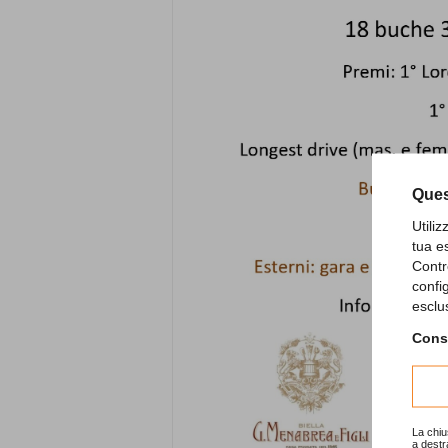
Ques
Utili
tua e
Contr
confi
esclu
Consu
La chiu
a destr