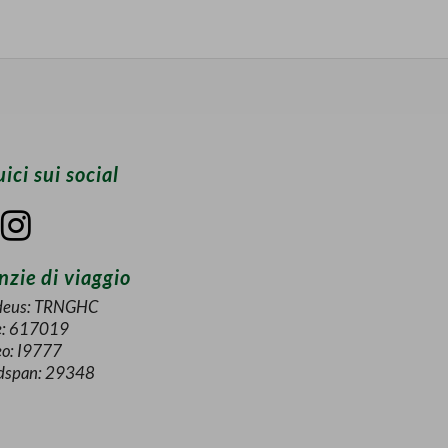
ici sui social
zie di viaggio
eus: TRNGHC
e: 617019
eo: I9777
dspan: 29348