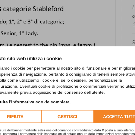
L
c
1
S
2
to sito web utilizza i cookie
zziamo i cookie per permettere al nostro sito di funzionare e per migliora
“
sperienza di navigazione, pertanto ti consigliamo di tenerli sempre attivi
1
olla come utilizziamo i cookie e, se lo desideri, personalizzane la
gurazione. Eventuali cookie di profilazione o commerciali verranno utiliz
sivamente previa acquisizione del consenso dell'utente.
lta l'informativa cookie completa.
RIFIUTA
GESTISCI
ACCETTA TUTT
sura del banner mediante selezione del comando contraddistinto dalla X posta al suo interno, 
a, comporta il permanere delle impostazioni di default oppure delle impostazioni precedentem