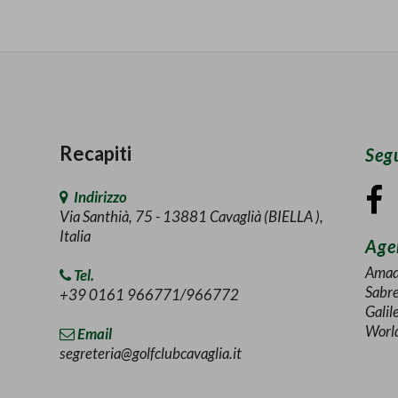
Recapiti
Segu
Indirizzo
Via Santhià, 75 - 13881 Cavaglià (BIELLA ),
Italia
Agen
Amad
Tel.
Sabr
+39 0161 966771/966772
Galil
Worl
Email
segreteria@golfclubcavaglia.it