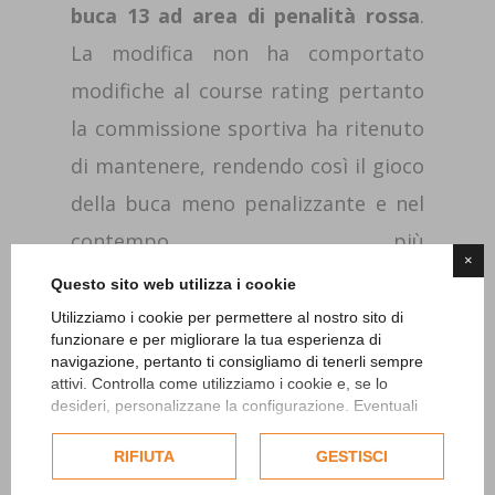
buca 13 ad area di penalità rossa
.
La modifica non ha comportato
modifiche al course rating pertanto
la commissione sportiva ha ritenuto
di mantenere, rendendo così il gioco
della buca meno penalizzante e nel
contempo più
×
veloce. Successivamente, applicando
Questo sito web utilizza i cookie
la stessa logica, è stato convertito
Utilizziamo i cookie per permettere al nostro sito di
funzionare e per migliorare la tua esperienza di
tutto il fuori limite restante della
navigazione, pertanto ti consigliamo di tenerli sempre
attivi. Controlla come utilizziamo i cookie e, se lo
buca 13 e quello della buca 11 in
desideri, personalizzane la configurazione. Eventuali
area di penalità rossa. Al fine di
cookie di profilazione o commerciali verranno utilizzati
esclusivamente previa acquisizione del consenso
RIFIUTA
GESTISCI
evitare droppaggi errati l’area di
dell'utente.