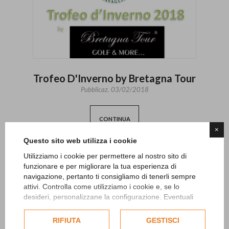
Trofeo D'Inverno by Bretagna Tour
Pubblicaz.
03/02/2018
CONTINUA
×
Questo sito web utilizza i cookie
Utilizziamo i cookie per permettere al nostro sito di
funzionare e per migliorare la tua esperienza di
navigazione, pertanto ti consigliamo di tenerli sempre
attivi. Controlla come utilizziamo i cookie e, se lo
desideri, personalizzane la configurazione. Eventuali
cookie di profilazione o commerciali verranno utilizzati
esclusivamente previa acquisizione del consenso
RIFIUTA
GESTISCI
dell'utente.