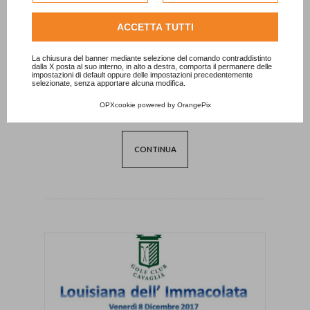
Consulta l'informativa cookie completa.
ACCETTA TUTTI
La chiusura del banner mediante selezione del comando contraddistinto
dalla X posta al suo interno, in alto a destra, comporta il permanere delle
impostazioni di default oppure delle impostazioni precedentemente
selezionate, senza apportare alcuna modifica.
Cena degli Auguri - 16 Dicembre
OPXcookie
powered by
OrangePix
Pubblicaz.
27/11/2017
CONTINUA