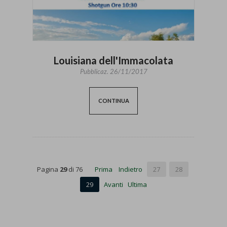
Louisiana dell'Immacolata
Pubblicaz.
26/11/2017
CONTINUA
Pagina
29
di 76
Prima
Indietro
27
28
29
Avanti
Ultima