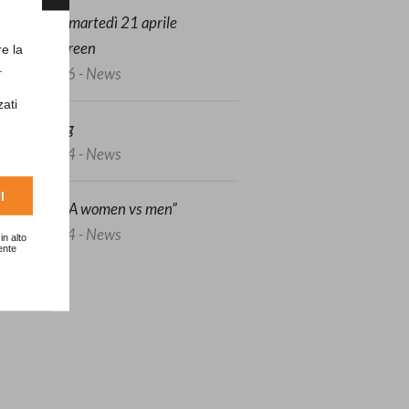
unedì 20 e martedì 21 aprile
arotatura green
re la
.
3/04/2026 - News
zati
afeguarding
7/06/2024 - News
I
Ryder SFIDA women vs men”
5/05/2024 - News
in alto
ente