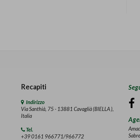
Recapiti
Segu
Indirizzo
Via Santhià, 75 - 13881 Cavaglià (BIELLA ),
Italia
Agen
Amad
Tel.
Sabr
+39 0161 966771/966772