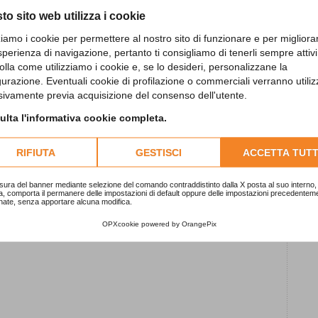
to sito web utilizza i cookie
L
c
zziamo i cookie per permettere al nostro sito di funzionare e per migliora
sperienza di navigazione, pertanto ti consigliamo di tenerli sempre attivi
1
olla come utilizziamo i cookie e, se lo desideri, personalizzane la
gurazione. Eventuali cookie di profilazione o commerciali verranno utiliz
sivamente previa acquisizione del consenso dell'utente.
S
lta l'informativa cookie completa.
2
RIFIUTA
GESTISCI
ACCETTA TUTT
“
1
sura del banner mediante selezione del comando contraddistinto dalla X posta al suo interno, 
a, comporta il permanere delle impostazioni di default oppure delle impostazioni precedentem
nate, senza apportare alcuna modifica.
OPXcookie
powered by
OrangePix