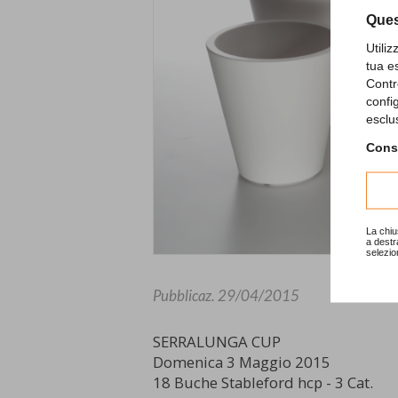
Ques
Utili
tua e
Contr
confi
esclu
Consu
La chiu
a destr
selezio
Pubblicaz.
29/04/2015
SERRALUNGA CUP
Domenica 3 Maggio 2015
18 Buche Stableford hcp - 3 Cat.