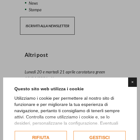
News
Stampa
ISCRIVITI ALLA NEWSLETTER
Altri post
Lunedì 20 e martedì 21 aprile carotatura green
13/04/2026 - News
×
Questo sito web utilizza i cookie
Safeguarding
Utilizziamo i cookie per permettere al nostro sito di
27/06/2024 - News
funzionare e per migliorare la tua esperienza di
navigazione, pertanto ti consigliamo di tenerli sempre
“Ryder SFIDA women vs men”
attivi. Controlla come utilizziamo i cookie e, se lo
15/05/2024 - News
desideri, personalizzane la configurazione. Eventuali
cookie di profilazione o commerciali verranno utilizzati
esclusivamente previa acquisizione del consenso
RIFIUTA
GESTISCI