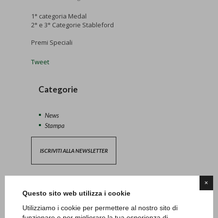
1° categoria Medal
2° e 3° Categorie Stableford
Premi Speciali
Tweet
Categorie
News
Stampa
ISCRIVITI ALLA NEWSLETTER
×
Questo sito web utilizza i cookie
Altri post
Utilizziamo i cookie per permettere al nostro sito di
funzionare e per migliorare la tua esperienza di