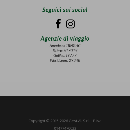
Seguici sui social
Agenzie di viaggio
Amadeus: TRNGHC
Sabre: 617019
Galileo: I9777
Worldspan: 29348
Copyright © 2015-2026 Gest.Al. S.r.l. - P.Iva
01477470023