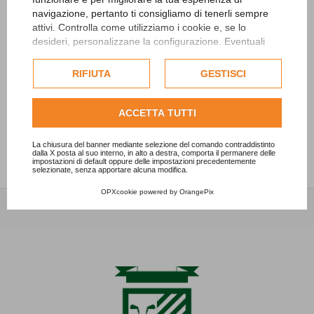
Lunedì 20 e martedì 21 aprile carotatura green
navigazione, pertanto ti consigliamo di tenerli sempre
13/04/2026 - News
attivi. Controlla come utilizziamo i cookie e, se lo
desideri, personalizzane la configurazione. Eventuali
Safeguarding
cookie di profilazione o commerciali verranno utilizzati
27/06/2024 - News
esclusivamente previa acquisizione del consenso
RIFIUTA
GESTISCI
dell'utente.
“Ryder SFIDA women vs men”
Consulta l'informativa cookie completa.
ACCETTA TUTTI
15/05/2024 - News
La chiusura del banner mediante selezione del comando contraddistinto
dalla X posta al suo interno, in alto a destra, comporta il permanere delle
impostazioni di default oppure delle impostazioni precedentemente
selezionate, senza apportare alcuna modifica.
OPXcookie
powered by
OrangePix